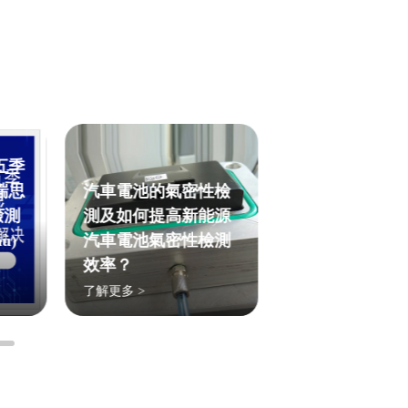
五季
瑞思
汽車電池的氣密性檢
蘋果新品發(fā)布
檢測
測及如何提高新能源
米防水成賣點
ù)
汽車電池氣密性檢測
(diǎn)，海瑞
效率？
手表密封性檢
了解更多 >
了解更多 >