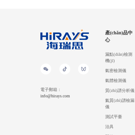
產(chǎn)品中
心
漏點(diǎn)檢測
機(jī)
氣密檢測儀
氣體檢測儀
電子郵箱：
質(zhì)譜分析儀
info@hirays.com
氦質(zhì)譜檢漏
儀
測試平臺
治具