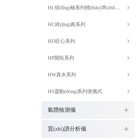
HL領(lǐng)袖系列標(biāo)準(zhǔn)版
HC經(jīng)典系列
HD匠心系列
HP開拓系列
HW真水系列
HS靈動(dòng)系列便攜式
氣體檢測儀
質(zhì)譜分析儀