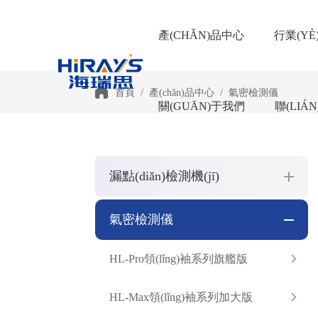
產(CHǍN)品中心
行業(Y
首頁
/
產(chǎn)品中心
/
氣密檢測儀
關(GUĀN)于我們
聯(LIÁ
漏點(diǎn)檢測機(jī)
氣密檢測儀
HL-Pro領(lǐng)袖系列旗艦版
HL-Max領(lǐng)袖系列加大版