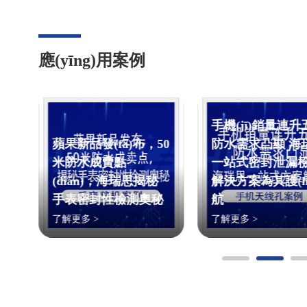
應(yīng)用案例
手機(jī)銷量連升
檢
蘋果新品發(fā)布，50
防水需求凸顯 海
源
米防水成賣點
一站式密封泄漏
測
(diǎn)，海瑞思揭秘
解決方案為其護(h
手表密封性檢測奧秘
航
了解更多 >
了解更多 >