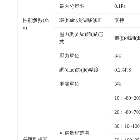
最大分辨率
0.1Pa
性能參數(sh
環(huán)境漂移修正
支持
ù)
壓力調(diào)節(jié)形
機(jī)械調(d
式
壓力單位
8種
調(diào)節(jié)精度
0.2%F.S
泄漏單位
3種
10：-80~20
20：-80~70
30：10~100
可選量程范圍
差壓型儀器