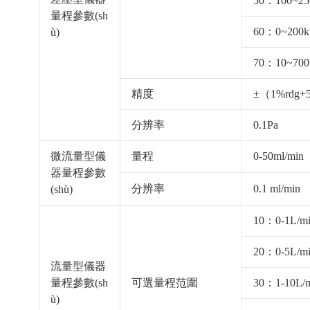
50：100~25
量程參數(sh
60：0~200k
ù)
70：10~700
精度
±（1%rdg+
分辨率
0.1Pa
微流量型儀
量程
0-50ml/min
器量程參數
分辨率
0.1 ml/min
(shù)
10：0-1L/m
20：0-5L/m
流量型儀器
量程參數(sh
可選量程范圍
30：1-10L/
ù)