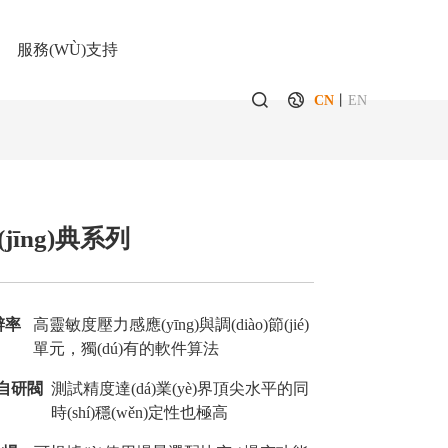
服務(WÙ)支持
CN
丨
EN
jīng)典系列
辨率
高靈敏度壓力感應(yīng)與調(diào)節(jié)
單元，獨(dú)有的軟件算法
特自研閥
測試精度達(dá)業(yè)界頂尖水平的同
時(shí)穩(wěn)定性也極高