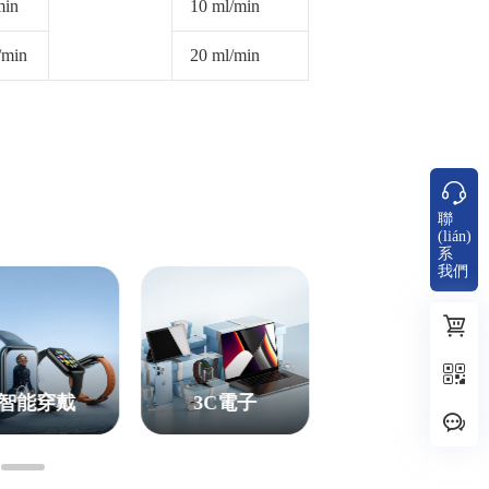
min
10 ml/min
/min
20 ml/min
聯
(lián)
系
我們
智能穿戴
3C電子
安防戶外