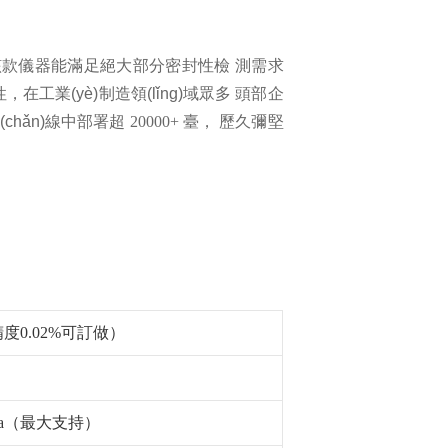
，該款儀器能滿足絕大部分密封性檢
測需求
，在工業(yè)制造領(lǐng)域眾多
頭部企
(chǎn)線中部署超
20000+ 臺， 歷久彌堅
（精度0.02%可訂做）
0kPa（最大支持）